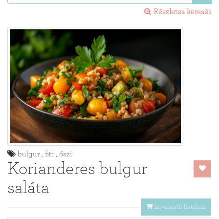
Részletes keresés
bulgur , fitt , őszi
Korianderes bulgur
saláta
Bevásárló listához