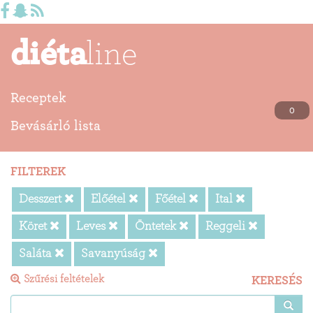
diéta
line
Receptek
0
Bevásárló lista
FILTEREK
Desszert
Előétel
Főétel
Ital
Köret
Leves
Öntetek
Reggeli
Saláta
Savanyúság
Szűrési feltételek
KERESÉS