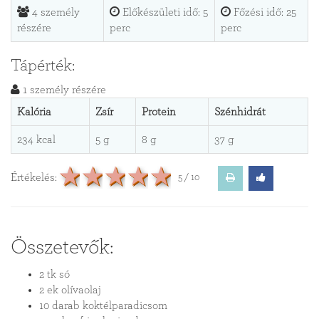
4 személy
Előkészületi idő: 5
Főzési idő: 25
részére
perc
perc
Tápérték:
1 személy részére
Kalória
Zsír
Protein
Szénhidrát
234 kcal
5 g
8 g
37 g
1 csillagos recept
2 csillagos recept
3 csillagos recept
4 csillagos recept
5 csillagos rece
Értékelés:
5 / 10
Összetevők:
2 tk só
2 ek olívaolaj
10 darab koktélparadicsom