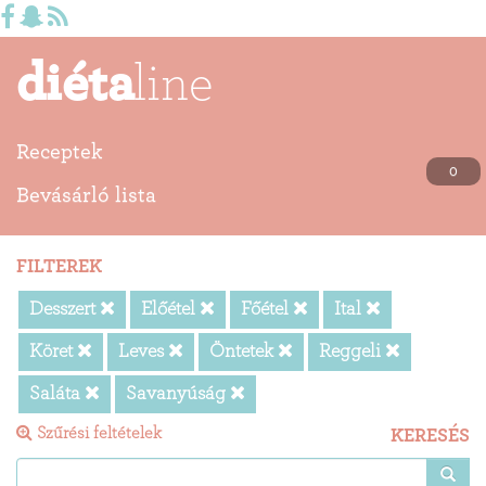
diéta
line
Receptek
0
Bevásárló lista
FILTEREK
Desszert
Előétel
Főétel
Ital
Köret
Leves
Öntetek
Reggeli
Saláta
Savanyúság
Szűrési feltételek
KERESÉS