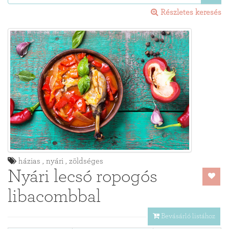
Részletes keresés
házias , nyári , zöldséges
Nyári lecsó ropogós
libacombbal
Bevásárló listához