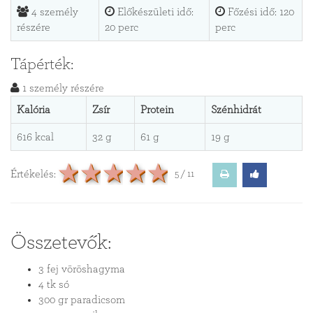
4 személy
Előkészületi idő:
Főzési idő: 120
részére
20 perc
perc
Tápérték:
1 személy részére
Kalória
Zsír
Protein
Szénhidrát
616 kcal
32 g
61 g
19 g
1 csillagos recept
2 csillagos recept
3 csillagos recept
4 csillagos recept
5 csillagos rece
Értékelés:
5 / 11
Összetevők:
3 fej vöröshagyma
4 tk só
300 gr paradicsom