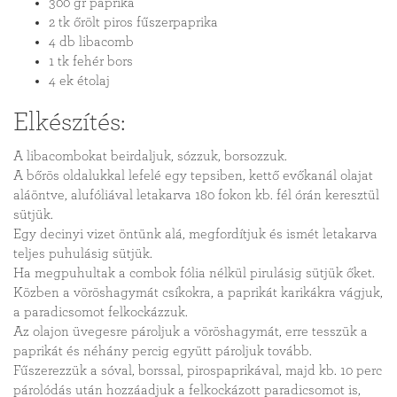
300 gr paprika
2 tk őrölt piros fűszerpaprika
4 db libacomb
1 tk fehér bors
4 ek étolaj
Elkészítés:
A libacombokat beirdaljuk, sózzuk, borsozzuk.
A bőrös oldalukkal lefelé egy tepsiben, kettő evőkanál olajat
aláöntve, alufóliával letakarva 180 fokon kb. fél órán keresztül
sütjük.
Egy decinyi vizet öntünk alá, megfordítjuk és ismét letakarva
teljes puhulásig sütjük.
Ha megpuhultak a combok fólia nélkül pirulásig sütjük őket.
Közben a vöröshagymát csíkokra, a paprikát karikákra vágjuk,
a paradicsomot felkockázzuk.
Az olajon üvegesre pároljuk a vöröshagymát, erre tesszük a
paprikát és néhány percig együtt pároljuk tovább.
Fűszerezzük a sóval, borssal, pirospaprikával, majd kb. 10 perc
párolódás után hozzáadjuk a felkockázott paradicsomot is,